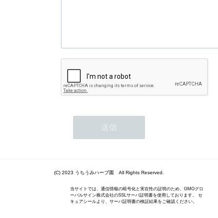
(C) 2023 うちうみハーブ園 All Rights Reserved.
当サイトでは、通信情報の暗号化と実在性の証明のため、GMOグロ
ーバルサイン株式会社のSSLサーバ証明書を使用しております。 セ
キュアシールより、サーバ証明書の検証結果をご確認ください。